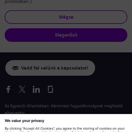
profilodban.)
Mégse
Megerősít
Vedd fel velünk a kapcsolatot!
Az Egyesült Államokban: Kérelmezz fogyatékosságnak megfelelő
elhelyezést
Esélyegyenlőség a jelentkezés során
siemens-energy.com
Globális weboldal