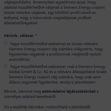
véglegesítésére. Amennyiben egyetértesz azzal, hogy
adataid hozzáférhetővé váljanak a Siemens Energy csoport
összes releváns cégének, egy kitöltött profil növeli az
esélyeid, hogy a toborzóink megtaláljanak jövőbeli
álláslehetőségekkel.
Kérünk, válassz:
*
Tegye hozzáférhetővé adataimat az összes releváns
Siemens Energy csoport cég számára világszerte, hogy
figyelembe vegyenek a profilomnak megfelelő nyitott
pozíciókhoz.
Tegye hozzáférhetővé adataimat csak a Siemens Energy
Global GmbH & Co. KG és a releváns állásajánlatot kínáló
Siemens Energy csoport cég számára, hogy csak azon
állásra vegyenek figyelembe, amelyre jelentkezem.
Kérünk, tekintsd meg
adatvédelmi tájékoztatónkat
a
személyes adataid kezeléséről.
(Ez a beállítás bármikor módosítható a jelentkezői