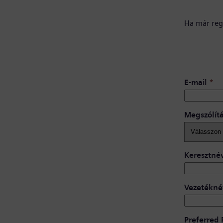
Ha már regi
E-mail
*
Megszólít
Keresztné
Vezetékné
Preferred