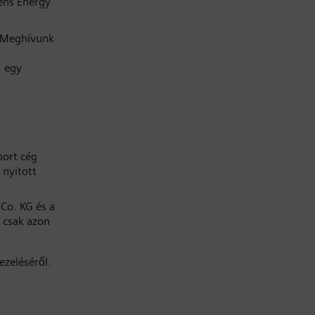
ens Energy
. Meghívunk
, egy
port cég
 nyitott
Co. KG és a
 csak azon
ezeléséről.