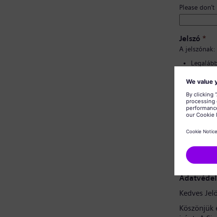
Please don’t
Jelszó
*
A jelszónak:
Legalább 
Kis- és 
tartalma
Nem tart
Nem tart
Jelszó meg
Adatvédel
Kedves Jelö
Köszönjük 