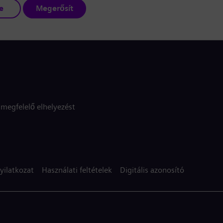
e
Megerősít
megfelelő elhelyezést
yilatkozat
Használati feltételek
Digitális azonosító