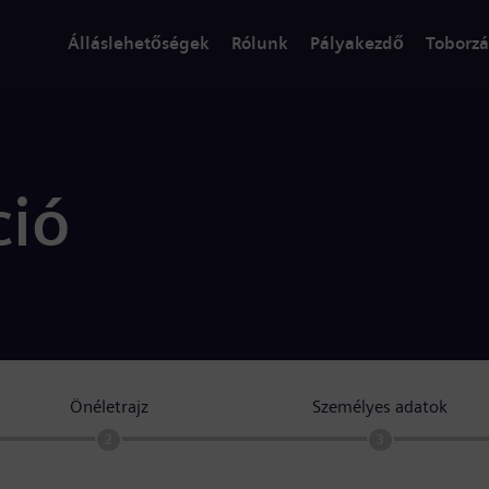
Álláslehetőségek
Rólunk
Pályakezdő
Toborzá
ció
Önéletrajz
Személyes adatok
2
3