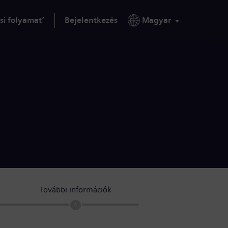
si folyamat’
Bejelentkezés
Magyar
További információk
4