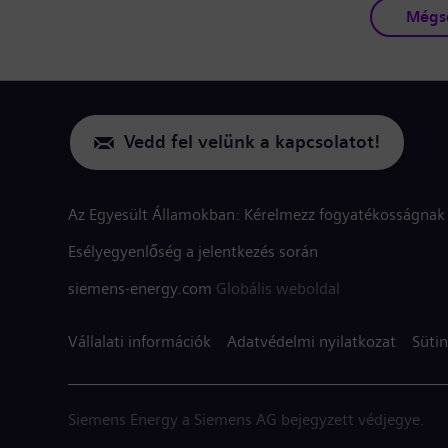
Mégs
Vedd fel velünk a kapcsolatot!
Az Egyesült Államokban: Kérelmezz fogyatékosságnak 
Esélyegyenlőség a jelentkezés során
siemens-energy.com
Globális weboldal
Vállalati információk
Adatvédelmi nyilatkozat
Sütin
Siemens Energy a Siemens AG bejegyzett védjegye.