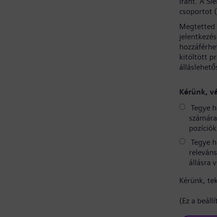
iránt. A S
csoportot 
Megtetted 
jelentkezé
hozzáférhe
kitöltött p
álláslehető
Kérünk, vá
Tegye h
számára 
pozíciók
Tegye h
releváns
állásra 
Kérünk, te
(Ez a beáll