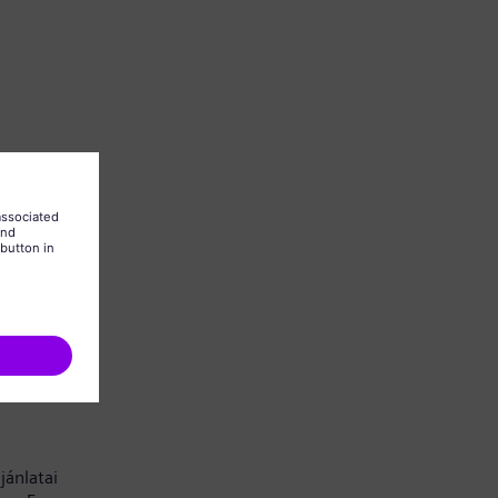
 is kell
jánlatai