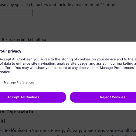
 use any special characters and include a maximum of 15 digits.
8 karakterből kell állnia.
nagybetűs karaktereket, valamint legalább egy számot és egy szimbólumot
znia.
almazhat személyes adatokat.
almazhat gyakran használt szavakat.
erősítése
*
mi Tájékoztató
lt!
érdeklődésed a Siemens Energy és/vagy a Siemens Gamesa állása