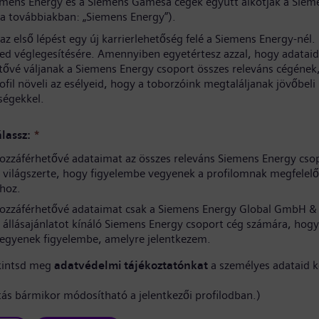
iemens Energy és a Siemens Gamesa cégek együtt alkotják a Siem
(a továbbiakban: „Siemens Energy”).
az első lépést egy új karrierlehetőség felé a Siemens Energy-nél
sed véglegesítésére. Amennyiben egyetértesz azzal, hogy adataid
tővé váljanak a Siemens Energy csoport összes releváns cégének
rofil növeli az esélyeid, hogy a toborzóink megtaláljanak jövőbeli
ségekkel.
lassz:
*
ozzáférhetővé adataimat az összes releváns Siemens Energy cso
világszerte, hogy figyelembe vegyenek a profilomnak megfelelő
hoz.
ozzáférhetővé adataimat csak a Siemens Energy Global GmbH & 
 állásajánlatot kínáló Siemens Energy csoport cég számára, hogy
vegyenek figyelembe, amelyre jelentkezem.
kintsd meg
adatvédelmi tájékoztatónkat
a személyes adataid k
ítás bármikor módosítható a jelentkezői profilodban.)