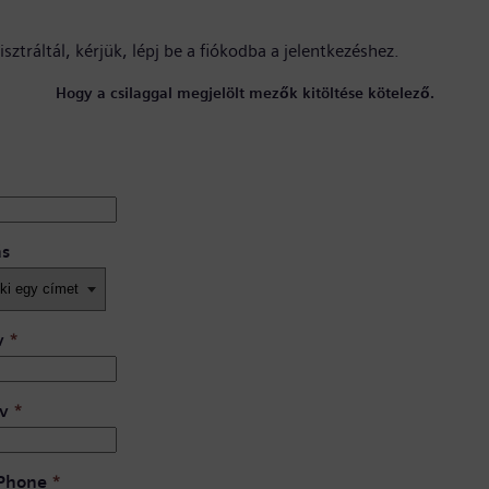
sztráltál, kérjük,
lépj be a fiókodba
a jelentkezéshez.
Hogy a csilaggal megjelölt mezők kitöltése kötelező.
ás
v
*
v
*
 Phone
*