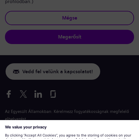
profilodban.)
Mégse
Megerősít
Vedd fel velünk a kapcsolatot!
Az Egyesült Államokban: Kérelmezz fogyatékosságnak megfelelő
elhelyezést
Esélyegyenlőség a jelentkezés során
siemens-energy.com
Globális weboldal