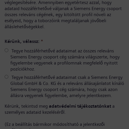
véglegesítésére. Amennyiben egyetértesz azzal, hogy
adataid hozzáférhetővé váljanak a Siemens Energy csoport
összes releváns cégének, egy kitöltött profil növeli az
esélyeid, hogy a toborzóink megtaláljanak jövőbeli
álláslehetőségekkel.
Kérünk, válassz:
*
Tegye hozzáférhetővé adataimat az összes releváns
Siemens Energy csoport cég számára világszerte, hogy
figyelembe vegyenek a profilomnak megfelelő nyitott
pozíciókhoz.
Tegye hozzáférhetővé adataimat csak a Siemens Energy
Global GmbH & Co. KG és a releváns állásajánlatot kínáló
Siemens Energy csoport cég számára, hogy csak azon
állásra vegyenek figyelembe, amelyre jelentkezem.
Kérünk, tekintsd meg
adatvédelmi tájékoztatónkat
a
személyes adataid kezeléséről.
(Ez a beállítás bármikor módosítható a jelentkezői