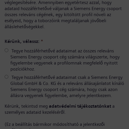
véglegesítésére. Amennyiben egyetértesz azzal, hogy
adataid hozzáférhetővé váljanak a Siemens Energy csoport
összes releváns cégének, egy kitöltött profil növeli az
esélyeid, hogy a toborzóink megtaláljanak jövőbeli
álláslehetőségekkel.
Kérünk, válassz:
*
Tegye hozzáférhetővé adataimat az összes releváns
Siemens Energy csoport cég számára világszerte, hogy
figyelembe vegyenek a profilomnak megfelelő nyitott
pozíciókhoz.
Tegye hozzáférhetővé adataimat csak a Siemens Energy
Global GmbH & Co. KG és a releváns állásajánlatot kínáló
Siemens Energy csoport cég számára, hogy csak azon
állásra vegyenek figyelembe, amelyre jelentkezem.
Kérünk, tekintsd meg
adatvédelmi tájékoztatónkat
a
személyes adataid kezeléséről.
(Ez a beállítás bármikor módosítható a jelentkezői