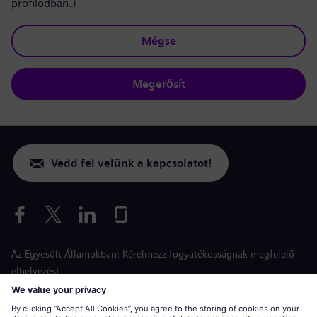
profilodban.)
Mégse
Megerősít
Vedd fel velünk a kapcsolatot!
Az Egyesült Államokban: Kérelmezz fogyatékosságnak megfelelő
elhelyezést
Esélyegyenlőség a jelentkezés során
siemens-energy.com
Globális weboldal