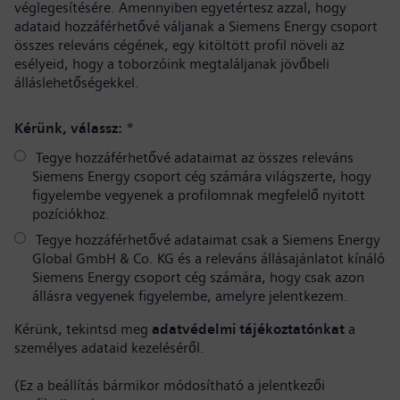
véglegesítésére. Amennyiben egyetértesz azzal, hogy
adataid hozzáférhetővé váljanak a Siemens Energy csoport
összes releváns cégének, egy kitöltött profil növeli az
esélyeid, hogy a toborzóink megtaláljanak jövőbeli
álláslehetőségekkel.
Kérünk, válassz:
*
Tegye hozzáférhetővé adataimat az összes releváns
Siemens Energy csoport cég számára világszerte, hogy
figyelembe vegyenek a profilomnak megfelelő nyitott
pozíciókhoz.
Tegye hozzáférhetővé adataimat csak a Siemens Energy
Global GmbH & Co. KG és a releváns állásajánlatot kínáló
Siemens Energy csoport cég számára, hogy csak azon
állásra vegyenek figyelembe, amelyre jelentkezem.
Kérünk, tekintsd meg
adatvédelmi tájékoztatónkat
a
személyes adataid kezeléséről.
(Ez a beállítás bármikor módosítható a jelentkezői