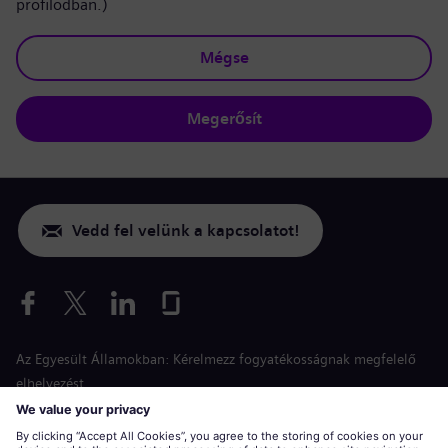
profilodban.)
Mégse
Megerősít
Vedd fel velünk a kapcsolatot!
Az Egyesült Államokban: Kérelmezz fogyatékosságnak megfelelő
elhelyezést
Esélyegyenlőség a jelentkezés során
siemens-energy.com
Globális weboldal