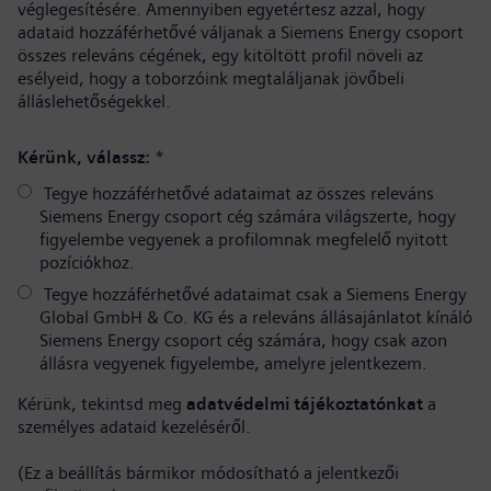
véglegesítésére. Amennyiben egyetértesz azzal, hogy
adataid hozzáférhetővé váljanak a Siemens Energy csoport
összes releváns cégének, egy kitöltött profil növeli az
esélyeid, hogy a toborzóink megtaláljanak jövőbeli
álláslehetőségekkel.
Kérünk, válassz:
*
Tegye hozzáférhetővé adataimat az összes releváns
Siemens Energy csoport cég számára világszerte, hogy
figyelembe vegyenek a profilomnak megfelelő nyitott
pozíciókhoz.
Tegye hozzáférhetővé adataimat csak a Siemens Energy
Global GmbH & Co. KG és a releváns állásajánlatot kínáló
Siemens Energy csoport cég számára, hogy csak azon
állásra vegyenek figyelembe, amelyre jelentkezem.
Kérünk, tekintsd meg
adatvédelmi tájékoztatónkat
a
személyes adataid kezeléséről.
(Ez a beállítás bármikor módosítható a jelentkezői