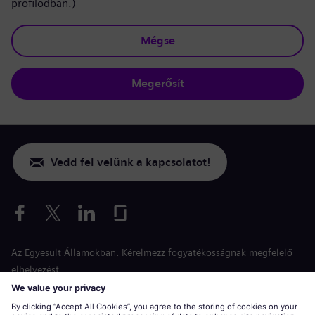
profilodban.)
Mégse
Megerősít
Vedd fel velünk a kapcsolatot!
Az Egyesült Államokban: Kérelmezz fogyatékosságnak megfelelő
elhelyezést
Esélyegyenlőség a jelentkezés során
siemens-energy.com
Globális weboldal