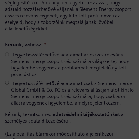
véglegesítésére. Amennyiben egyetértesz azzal, hogy
adataid hozzáférhetővé váljanak a Siemens Energy csoport
összes releváns cégének, egy kitöltött profil növeli az
esélyeid, hogy a toborzóink megtaláljanak jövőbeli
álláslehetőségekkel.
Kérünk, válassz:
*
Tegye hozzáférhetővé adataimat az összes releváns
Siemens Energy csoport cég számára világszerte, hogy
figyelembe vegyenek a profilomnak megfelelő nyitott
pozíciókhoz.
Tegye hozzáférhetővé adataimat csak a Siemens Energy
Global GmbH & Co. KG és a releváns állásajánlatot kínáló
Siemens Energy csoport cég számára, hogy csak azon
állásra vegyenek figyelembe, amelyre jelentkezem.
Kérünk, tekintsd meg
adatvédelmi tájékoztatónkat
a
személyes adataid kezeléséről.
(Ez a beállítás bármikor módosítható a jelentkezői