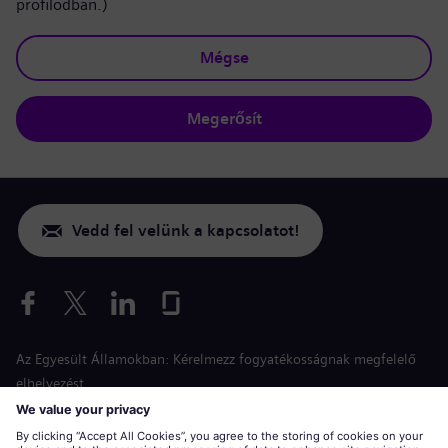
profilodban.)
Mégse
Megerősít
Vedd fel velünk a kapcsolatot!
Az Egyesült Államokban: Kérelmezz fogyatékosságnak megfelelő
elhelyezést
Esélyegyenlőség a jelentkezés során
siemens-energy.com
Globális weboldal