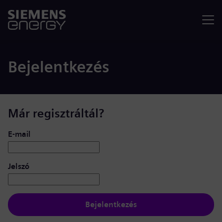
Menü
Bejelentkezés
Már regisztráltál?
Bejelentkezés: felhasználó és jelszó
E-mail
Jelszó
Bejelentkezés