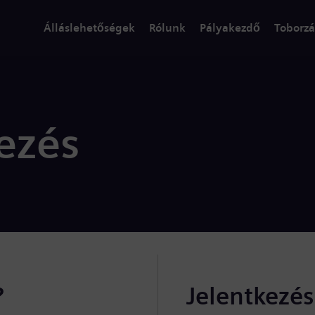
Álláslehetőségek
Rólunk
Pályakezdő
Toborzá
ezés
?
Jelentkezé