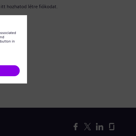
itt hozhatod létre fiókodat.