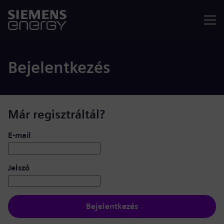
Menü
Bejelentkezés
Már regisztráltál?
Bejelentkezés: felhasználó és jelszó
E-mail
Jelszó
Bejelentkezés