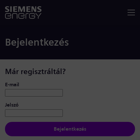
Menü
Bejelentkezés
Már regisztráltál?
Bejelentkezés: felhasználó és jelszó
E-mail
Jelszó
Bejelentkezés