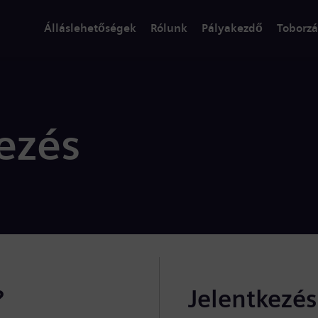
Álláslehetőségek
Rólunk
Pályakezdő
Toborzá
ezés
?
Jelentkezé