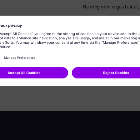
Ha még nem regisztráltál, 
Profil létrehozása