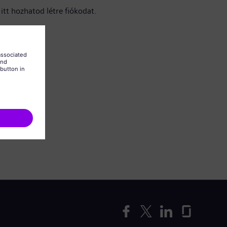
itt hozhatod létre fiókodat.