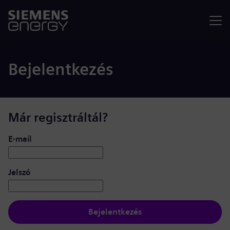
Menü
Bejelentkezés
Már regisztráltál?
Bejelentkezés: felhasználó és jelszó
E-mail
Jelszó
Bejelentkezés