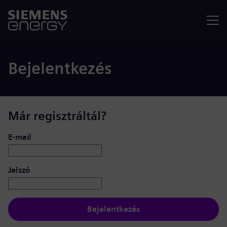
Menü
Bejelentkezés
Már regisztráltál?
Bejelentkezés: felhasználó és jelszó
E-mail
Jelszó
Bejelentkezés