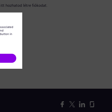
itt hozhatod létre fiókodat.