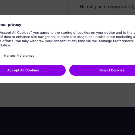
Ha még nem regisztráltál, 
Profil létrehozása