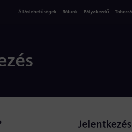
Álláslehetőségek
Rólunk
Pályakezdő
Toborzá
ezés
?
Jelentkezé