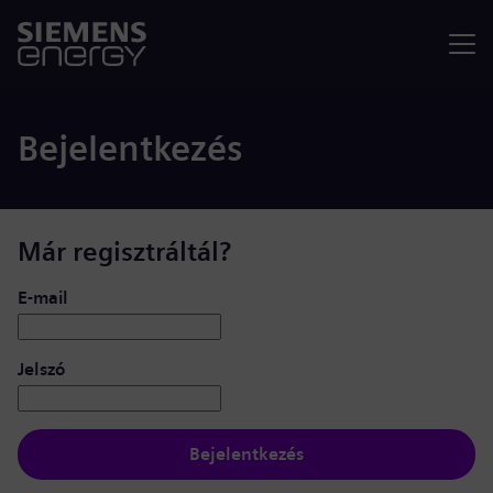
Menü
Bejelentkezés
Már regisztráltál?
Bejelentkezés: felhasználó és jelszó
E-mail
Jelszó
Bejelentkezés