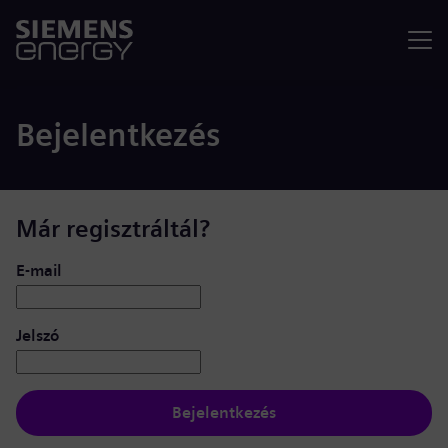
Menü
Bejelentkezés
Már regisztráltál?
Bejelentkezés: felhasználó és jelszó
E-mail
Jelszó
Bejelentkezés