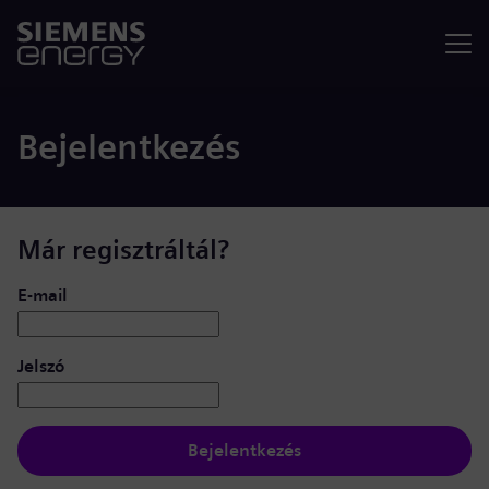
Menü
Bejelentkezés
Már regisztráltál?
Bejelentkezés: felhasználó és jelszó
E-mail
Jelszó
Bejelentkezés