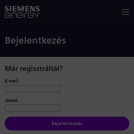
Menü
Bejelentkezés
Már regisztráltál?
Bejelentkezés: felhasználó és jelszó
E-mail
Jelszó
Bejelentkezés