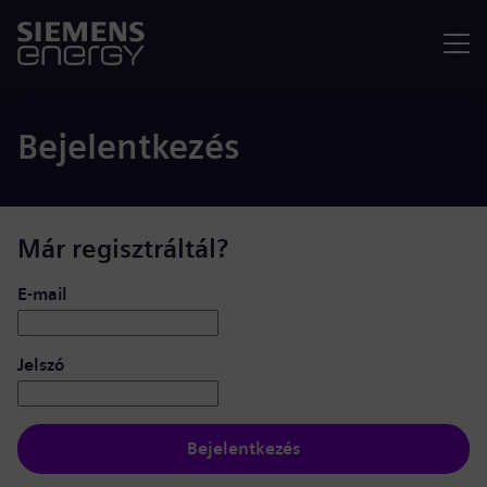
Menü
Bejelentkezés
Már regisztráltál?
Bejelentkezés: felhasználó és jelszó
E-mail
Jelszó
Bejelentkezés