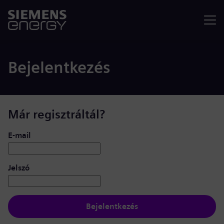
Menü
Bejelentkezés
Már regisztráltál?
Bejelentkezés: felhasználó és jelszó
E-mail
Jelszó
Bejelentkezés