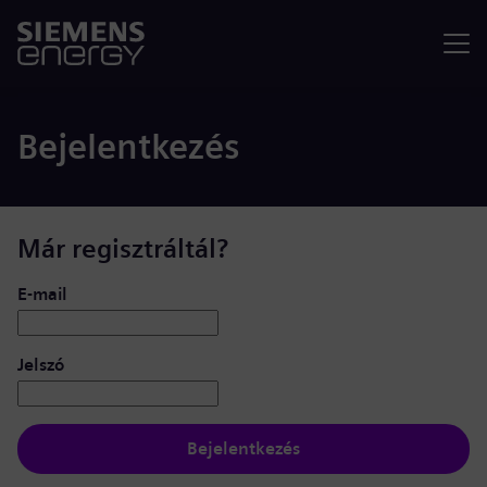
Menü
Bejelentkezés
Már regisztráltál?
Bejelentkezés: felhasználó és jelszó
E-mail
Jelszó
Bejelentkezés