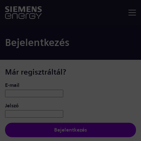
Menü
Bejelentkezés
Már regisztráltál?
Bejelentkezés: felhasználó és jelszó
E-mail
Jelszó
Bejelentkezés