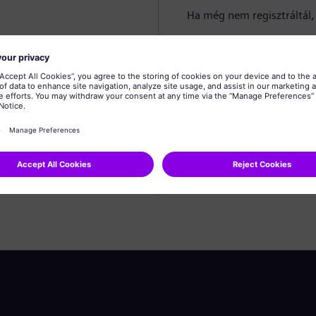
Ha még nem regisztráltál, 
Profil létrehozása