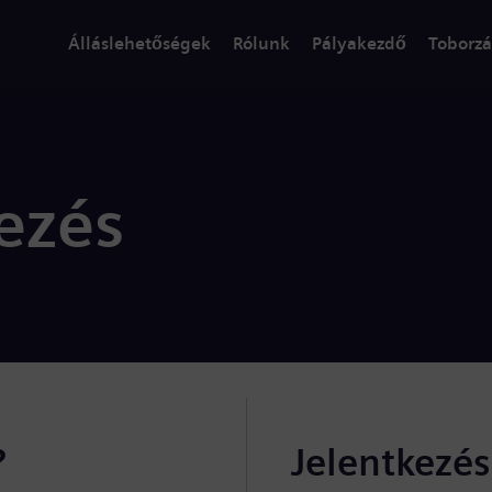
Álláslehetőségek
Rólunk
Pályakezdő
Toborzá
ezés
?
Jelentkezé