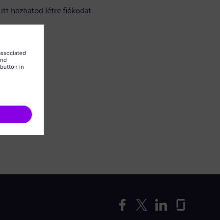
itt hozhatod létre fiókodat.