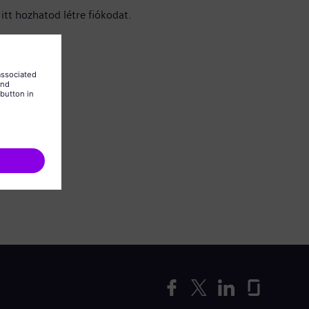
itt hozhatod létre fiókodat.