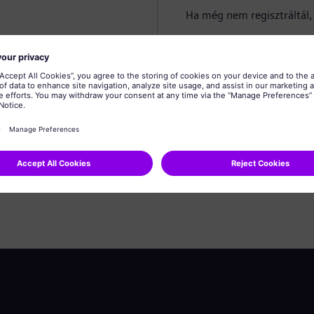
Ha még nem regisztráltál, 
Profil létrehozása