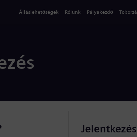
Álláslehetőségek
Rólunk
Pályakezdő
Toborzá
ezés
?
Jelentkezé