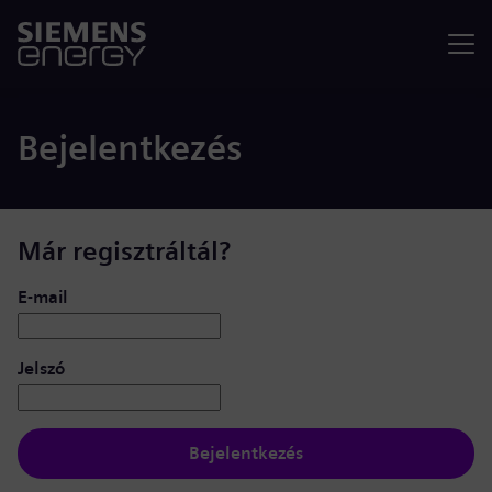
Menü
Bejelentkezés
Már regisztráltál?
Bejelentkezés: felhasználó és jelszó
E-mail
Jelszó
Bejelentkezés