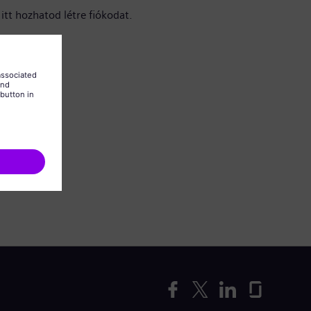
itt hozhatod létre fiókodat.