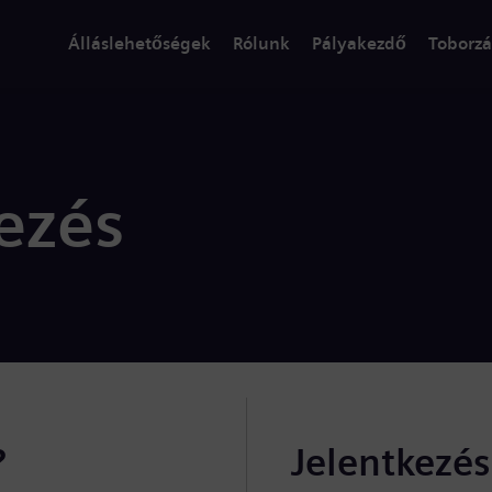
Álláslehetőségek
Rólunk
Pályakezdő
Toborzá
ezés
?
Jelentkezé