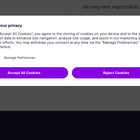
Ha még nem regisztráltál, 
Profil létrehozása