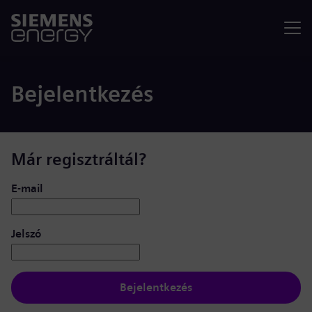
Menü
Bejelentkezés
Már regisztráltál?
Bejelentkezés: felhasználó és jelszó
E-mail
Jelszó
Bejelentkezés