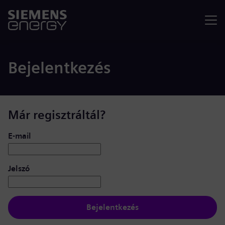
Menü
Bejelentkezés
Már regisztráltál?
Bejelentkezés: felhasználó és jelszó
E-mail
Jelszó
Bejelentkezés