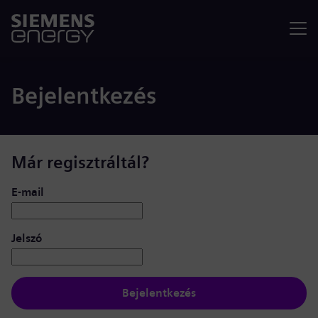
Menü
Bejelentkezés
Már regisztráltál?
Bejelentkezés: felhasználó és jelszó
E-mail
Jelszó
Bejelentkezés