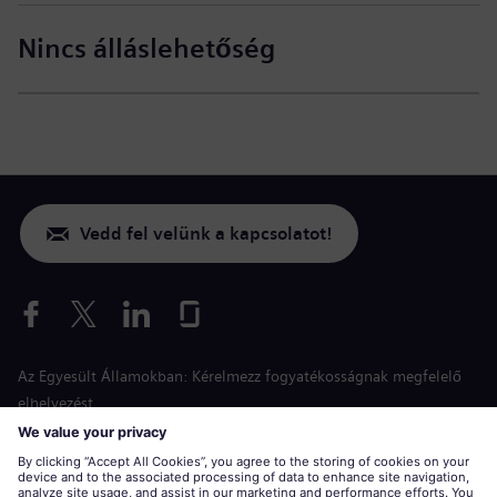
Nincs álláslehetőség
Vedd fel velünk a kapcsolatot!
Az Egyesült Államokban: Kérelmezz fogyatékosságnak megfelelő
elhelyezést
Esélyegyenlőség a jelentkezés során
siemens-energy.com
Globális weboldal