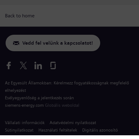
Back to home
Vedd fel velünk a kapcsolatot!
Az Egyesült Államokban: Kérelmezz fogyatékosságnak megfelelő
elhelyezést
Esélyegyenlőség a jelentkezés során
siemens-energy.com
Globális weboldal
Vállalati információk
Adatvédelmi nyilatkozat
Sütinyilatkozat
Használati feltételek
Digitális azonosító