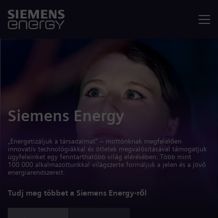
Menü
Siemens Energy
„Energetizáljuk a társadalmat” – mottónknak megfelelően
innovatív technológiákkal és ötletek megvalósításával támogatjuk
ügyfeleinket egy fenntarthatóbb világ elérésében. Több mint
100 000 alkalmazottunkkal világszerte formáljuk a jelen és a jövő
energiarendszereit.
Tudj meg többet a Siemens Energy-ről