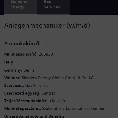
Siemens
Gas
Energy
Services
Anlagenmechaniker (w/m/d)
A munkakörről
Munkaazonosító
286830
Hely
Germany
Berlin
Vállalat
Siemens Energy Global GmbH & Co. KG
Szervezet
Gas Services
Szervezeti egység
Central
Teljes/részmunkaidős
teljes idő
Munkatapasztalat
Szakember / Tapasztalt szakember
Unsere Angebote und Benefits