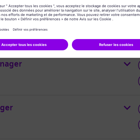
ager
anager
ager