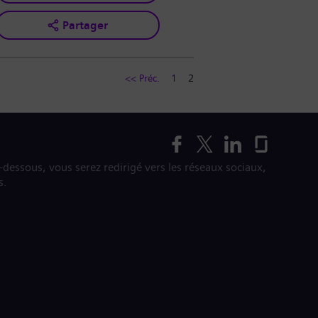
Partager
<< Préc.
1
2
i-dessous, vous serez redirigé vers les réseaux sociaux,
s.