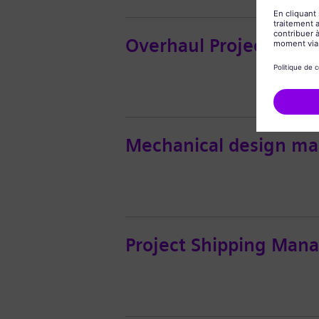
Overhaul Project Man
Mechanical design m
Project Shipping Man