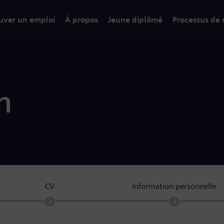
uver un emploi
À propos
Jeune diplômé
Processus de
n
CV
Information personnelle
2
3