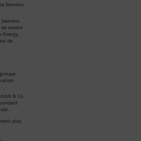
pe Siemens
z Siemens
 de rendre
s Energy,
our de
 groupe
ration
 GmbH & Co.
spondant
tule.
tenir plus
)