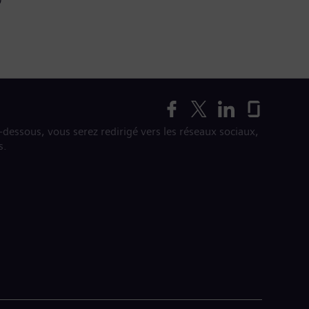
i-dessous, vous serez redirigé vers les réseaux sociaux,
s.