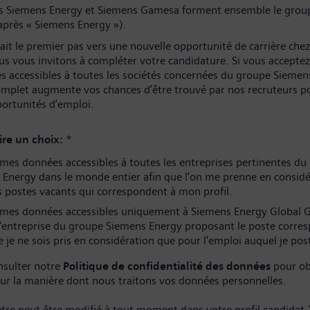
és Siemens Energy et Siemens Gamesa forment ensemble le grou
après « Siemens Energy »).
ait le premier pas vers une nouvelle opportunité de carrière che
us vous invitons à compléter votre candidature. Si vous acceptez
s accessibles à toutes les sociétés concernées du groupe Siemen
complet augmente vos chances d’être trouvé par nos recruteurs p
portunités d’emploi.
ire un choix:
*
es données accessibles à toutes les entreprises pertinentes du
Energy dans le monde entier afin que l’on me prenne en considé
 postes vacants qui correspondent à mon profil.
mes données accessibles uniquement à Siemens Energy Global
l'entreprise du groupe Siemens Energy proposant le poste corre
 je ne sois pris en considération que pour l'emploi auquel je pos
nsulter notre
Politique de confidentialité des données
pour ob
sur la manière dont nous traitons vos données personnelles.
tre peut être modifié à tout moment dans votre profil candidat.