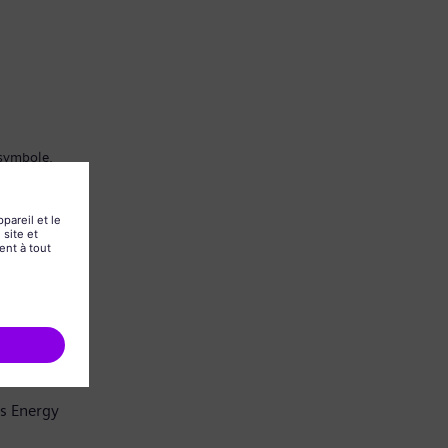
 symbole.
ns Energy