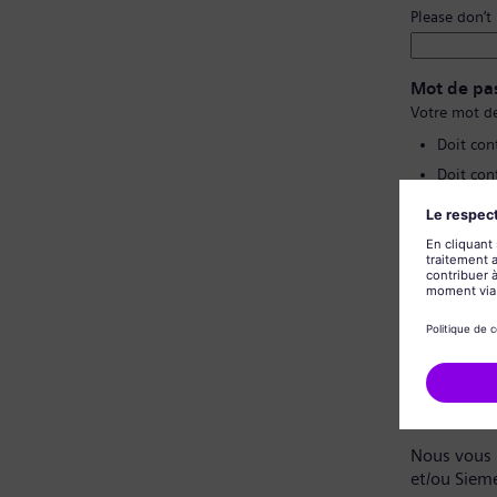
Please don’t
Mot de pa
Votre mot de
Doit con
Doit con
Ne doit 
Ne doit 
Confirmat
Politique 
Cher candi
Nous vous 
et/ou Siem