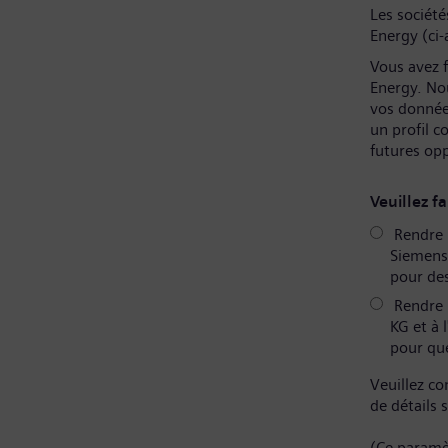
Les sociét
Energy (ci-
Vous avez f
Energy. No
vos donnée
un profil 
futures op
Veuillez fa
Rendre m
Siemens 
pour des
Rendre 
KG et à 
pour que
Veuillez co
de détails 
(Ce paramè