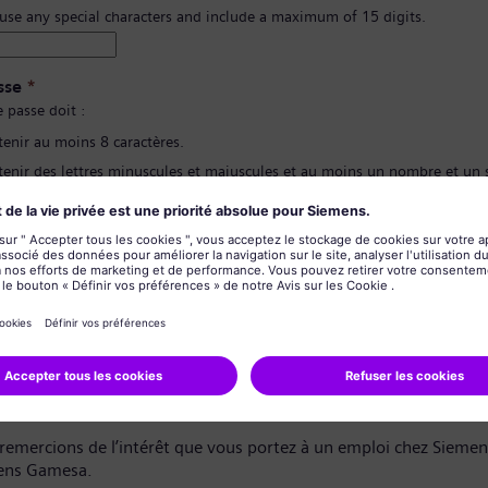
 use any special characters and include a maximum of 15 digits.
sse
*
 passe doit :
tenir au moins 8 caractères.
tenir des lettres minuscules et majuscules et au moins un nombre et un
contenir aucune de vos informations personnelles.
pas contenir de mots fréquemment utilisés.
ion du mot de passe
*
de confidentialité des données
dat,
remercions de l’intérêt que vous portez à un emploi chez Sieme
ens Gamesa.