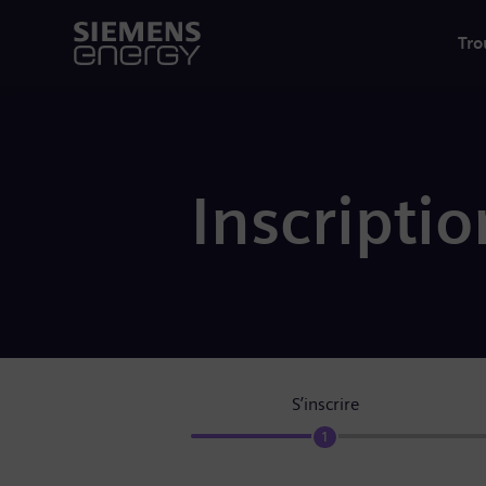
Tro
Inscriptio
S’inscrire
1