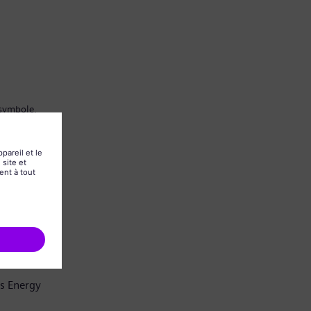
 symbole.
ns Energy