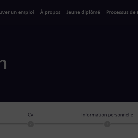
uver un emploi
À propos
Jeune diplômé
Processus de
n
CV
Information personnelle
2
3