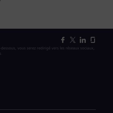
i-dessous, vous serez redirigé vers les réseaux sociaux,
s.