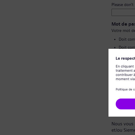
Please don’t
Mot de pa
Votre mot de
Doit con
Doit con
Ne doit 
Ne doit 
Confirmat
Politique 
Cher candi
Nous vous 
et/ou Siem