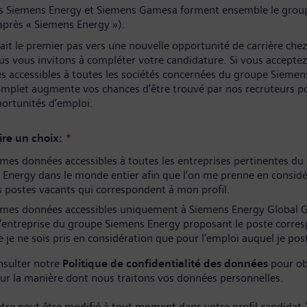
és Siemens Energy et Siemens Gamesa forment ensemble le grou
après « Siemens Energy »).
ait le premier pas vers une nouvelle opportunité de carrière che
us vous invitons à compléter votre candidature. Si vous acceptez
s accessibles à toutes les sociétés concernées du groupe Siemen
complet augmente vos chances d’être trouvé par nos recruteurs p
portunités d’emploi.
ire un choix:
*
es données accessibles à toutes les entreprises pertinentes du
Energy dans le monde entier afin que l’on me prenne en considé
 postes vacants qui correspondent à mon profil.
mes données accessibles uniquement à Siemens Energy Global
l'entreprise du groupe Siemens Energy proposant le poste corre
 je ne sois pris en considération que pour l'emploi auquel je pos
nsulter notre
Politique de confidentialité des données
pour ob
sur la manière dont nous traitons vos données personnelles.
tre peut être modifié à tout moment dans votre profil candidat.