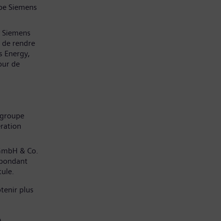
pe Siemens
z Siemens
 de rendre
s Energy,
our de
 groupe
ration
 GmbH & Co.
spondant
tule.
tenir plus
)