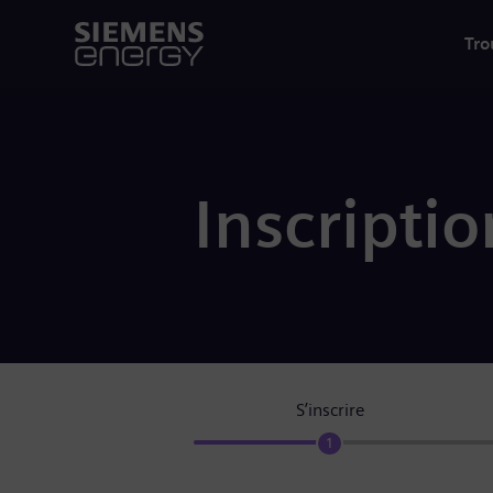
Tro
Inscriptio
S’inscrire
1