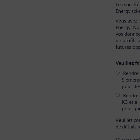
Les sociét
Energy (ci-
Vous avez f
Energy. No
vos donnée
un profil 
futures op
Veuillez fa
Rendre m
Siemens 
pour des
Rendre 
KG et à 
pour que
Veuillez co
de détails 
(Ce paramè