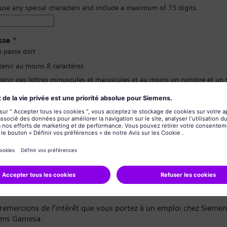
 use any special characters and include a maximum of 15 digits.
sse
*
 passe doit :
tenir au moins 8 caractères.
tenir des lettres minuscules et majuscules et au moins un nombre et un
contenir aucune de vos informations personnelles.
pas contenir de mots fréquemment utilisés.
ion du mot de passe
*
de confidentialité des données
dat,
remercions de l’intérêt que vous portez à un emploi chez Sieme
ens Gamesa.