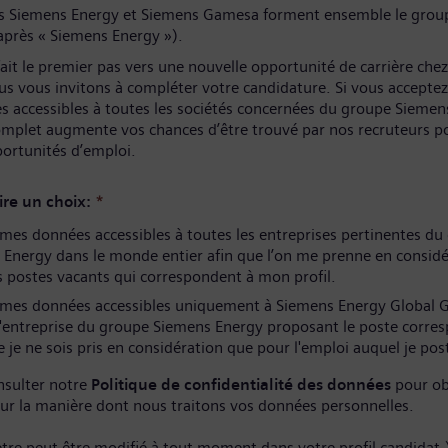
és Siemens Energy et Siemens Gamesa forment ensemble le grou
après « Siemens Energy »).
ait le premier pas vers une nouvelle opportunité de carrière che
us vous invitons à compléter votre candidature. Si vous acceptez
s accessibles à toutes les sociétés concernées du groupe Siemen
complet augmente vos chances d’être trouvé par nos recruteurs p
portunités d’emploi.
ire un choix:
*
es données accessibles à toutes les entreprises pertinentes du
Energy dans le monde entier afin que l’on me prenne en considé
 postes vacants qui correspondent à mon profil.
mes données accessibles uniquement à Siemens Energy Global
l'entreprise du groupe Siemens Energy proposant le poste corre
 je ne sois pris en considération que pour l'emploi auquel je pos
nsulter notre
Politique de confidentialité des données
pour ob
sur la manière dont nous traitons vos données personnelles.
tre peut être modifié à tout moment dans votre profil candidat.