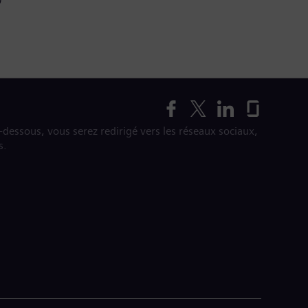
i-dessous, vous serez redirigé vers les réseaux sociaux,
s.