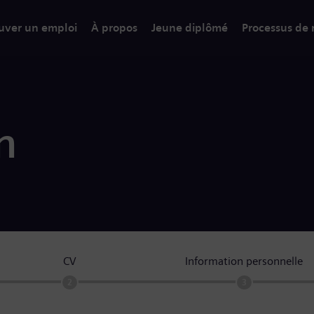
uver un emploi
À propos
Jeune diplômé
Processus de
n
CV
Information personnelle
2
3