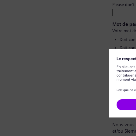
Please don’t
Mot de pa
Votre mot de
Doit con
Doit con
Ne doit 
Ne doit 
Confirmat
Politique 
Cher candi
Nous vous 
et/ou Siem