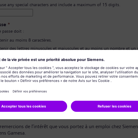
 use any special characters and include a maximum of 15 digits.
sse
*
 passe doit :
tenir au moins 8 caractères.
tenir des lettres minuscules et majuscules et au moins un nombre et un
contenir aucune de vos informations personnelles.
pas contenir de mots fréquemment utilisés.
ion du mot de passe
*
de confidentialité des données
dat,
remercions de l’intérêt que vous portez à un emploi chez Sieme
ens Gamesa.