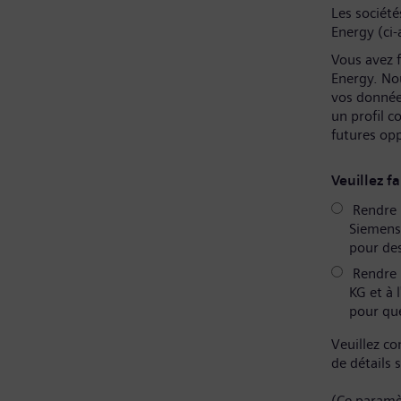
Les sociét
Energy (ci-
Vous avez f
Energy. No
vos donnée
un profil 
futures op
Veuillez fa
Rendre m
Siemens 
pour des
Rendre 
KG et à 
pour que
Veuillez co
de détails 
(Ce paramè