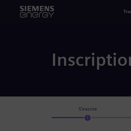
Tro
Inscriptio
S’inscrire
1