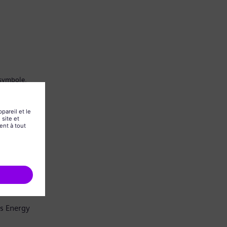
 symbole.
ns Energy