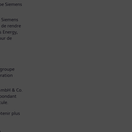
pe Siemens
z Siemens
 de rendre
s Energy,
our de
 groupe
ration
 GmbH & Co.
spondant
tule.
tenir plus
)