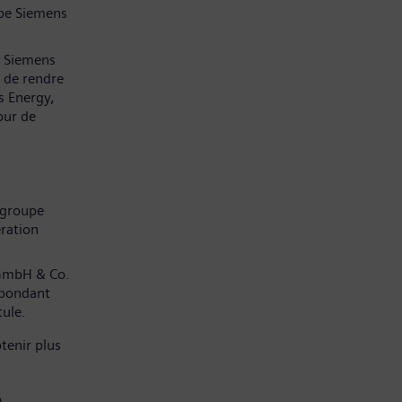
pe Siemens
z Siemens
 de rendre
s Energy,
our de
 groupe
ration
 GmbH & Co.
spondant
tule.
tenir plus
)