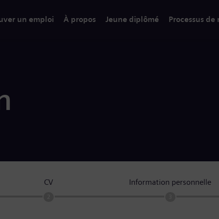
uver un emploi
À propos
Jeune diplômé
Processus de
n
CV
Information personnelle
2
3