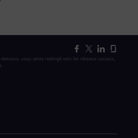
i-dessous, vous serez redirigé vers les réseaux sociaux,
s.