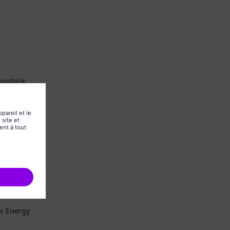
 symbole.
ns Energy