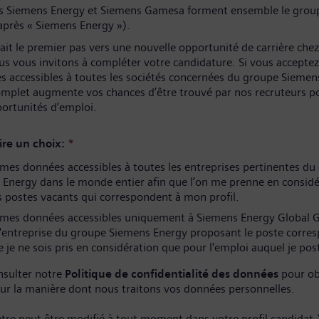
és Siemens Energy et Siemens Gamesa forment ensemble le grou
après « Siemens Energy »).
ait le premier pas vers une nouvelle opportunité de carrière che
us vous invitons à compléter votre candidature. Si vous acceptez
s accessibles à toutes les sociétés concernées du groupe Siemen
complet augmente vos chances d’être trouvé par nos recruteurs p
portunités d’emploi.
ire un choix:
*
es données accessibles à toutes les entreprises pertinentes du
Energy dans le monde entier afin que l’on me prenne en considé
 postes vacants qui correspondent à mon profil.
mes données accessibles uniquement à Siemens Energy Global
l'entreprise du groupe Siemens Energy proposant le poste corre
 je ne sois pris en considération que pour l'emploi auquel je pos
nsulter notre
Politique de confidentialité des données
pour ob
sur la manière dont nous traitons vos données personnelles.
tre peut être modifié à tout moment dans votre profil candidat.