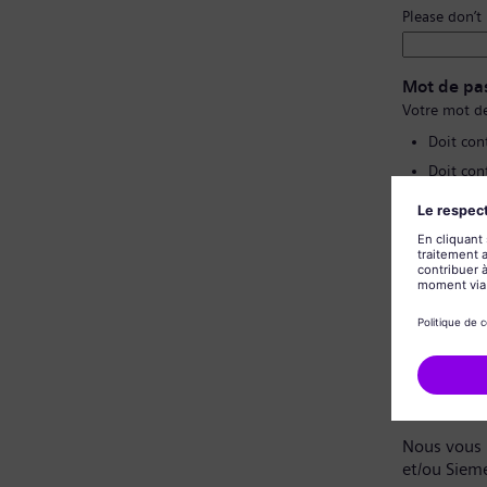
Please don’t
Mot de pa
Votre mot de
Doit con
Doit con
Ne doit 
Ne doit 
Confirmat
Politique 
Cher candi
Nous vous 
et/ou Siem