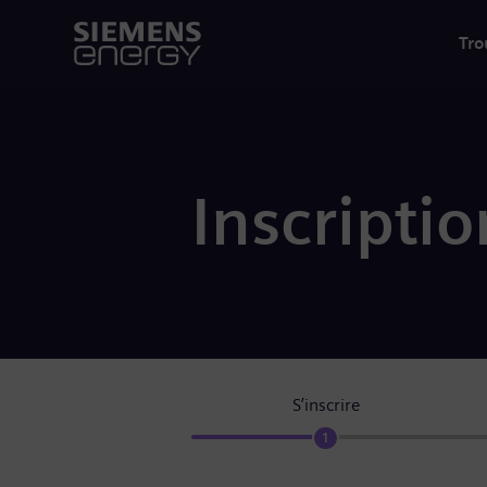
Tro
Inscriptio
S’inscrire
1