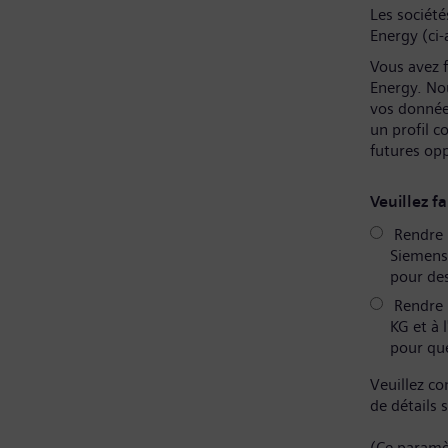
Les sociét
Energy (ci-
Vous avez f
Energy. No
vos donnée
un profil 
futures op
Veuillez fa
Rendre m
Siemens 
pour des
Rendre 
KG et à 
pour que
Veuillez co
de détails 
(Ce paramè