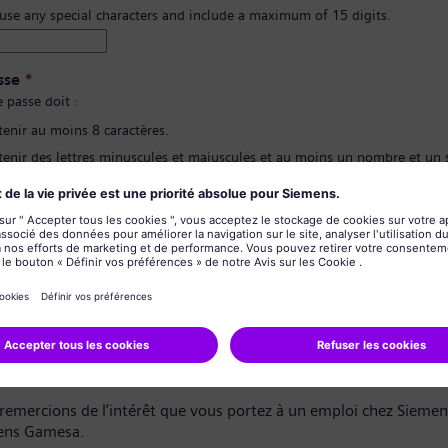
 use any special characters and include a maximum of 15 digits.
sse
*
 passe doit :
tenir au moins 8 caractères.
tenir des lettres minuscules et majuscules et au moins un nombre et un
contenir aucune de vos informations personnelles.
pas contenir de mots fréquemment utilisés.
ion du mot de passe
*
de confidentialité des données
dat,
remercions de l’intérêt que vous portez à un emploi chez Sieme
ens Gamesa.