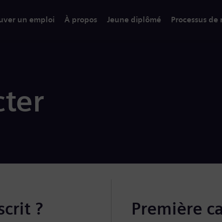
uver un emploi
À propos
Jeune diplômé
Processus de
ter
crit ?
Première c