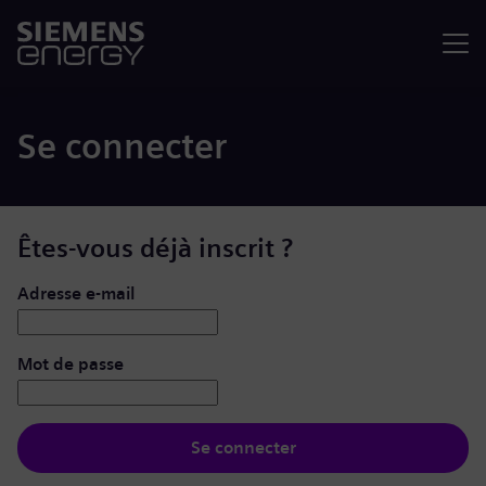
Menu
Se connecter
Êtes-vous déjà inscrit ?
Se connecter : nom d’utilisateur et mot de passe
Adresse e-mail
Mot de passe
Se connecter