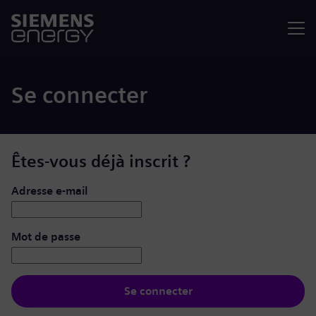
Menu
Se connecter
Êtes-vous déjà inscrit ?
Se connecter : nom d’utilisateur et mot de passe
Adresse e-mail
Mot de passe
Se connecter