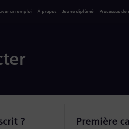
uver un emploi
À propos
Jeune diplômé
Processus de
ter
crit ?
Première c