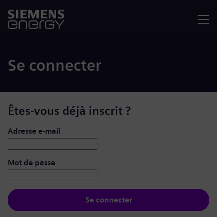
Menu
Se connecter
Êtes-vous déjà inscrit ?
Se connecter : nom d’utilisateur et mot de passe
Adresse e-mail
Mot de passe
Se connecter