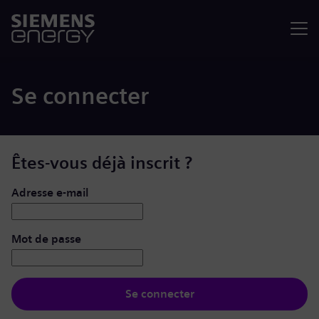
Menu
Se connecter
Êtes-vous déjà inscrit ?
Se connecter : nom d’utilisateur et mot de passe
Adresse e-mail
Mot de passe
Se connecter