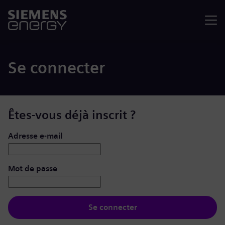
Menu
Se connecter
Êtes-vous déjà inscrit ?
Se connecter : nom d’utilisateur et mot de passe
Adresse e-mail
Mot de passe
Se connecter