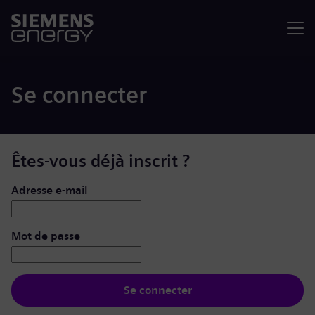
Menu
Se connecter
Êtes-vous déjà inscrit ?
Se connecter : nom d’utilisateur et mot de passe
Adresse e-mail
Mot de passe
Se connecter