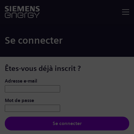
Menu
Se connecter
Êtes-vous déjà inscrit ?
Se connecter : nom d’utilisateur et mot de passe
Adresse e-mail
Mot de passe
Se connecter