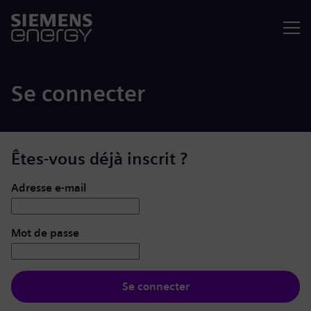
Menu
Se connecter
Êtes-vous déjà inscrit ?
Se connecter : nom d’utilisateur et mot de passe
Adresse e-mail
Mot de passe
Se connecter