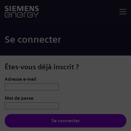
Menu
Se connecter
Êtes-vous déjà inscrit ?
Se connecter : nom d’utilisateur et mot de passe
Adresse e-mail
Mot de passe
Se connecter