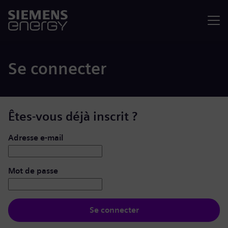
Menu
Se connecter
Êtes-vous déjà inscrit ?
Se connecter : nom d’utilisateur et mot de passe
Adresse e-mail
Mot de passe
Se connecter