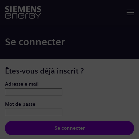
Menu
Se connecter
Êtes-vous déjà inscrit ?
Se connecter : nom d’utilisateur et mot de passe
Adresse e-mail
Mot de passe
Se connecter